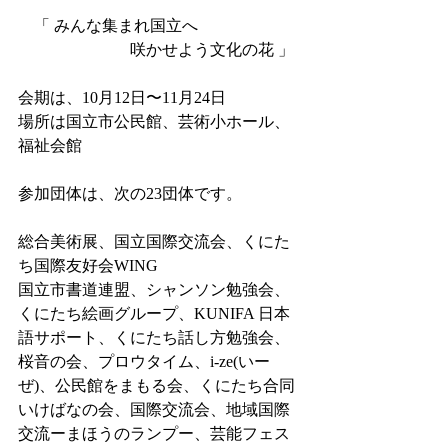
　「 みんな集まれ国立へ
　　　　　　　咲かせよう文化の花 」
会期は、10月12日〜11月24日
場所は国立市公民館、芸術小ホール、
福祉会館
参加団体は、次の23団体です。
総合美術展、国立国際交流会、くにた
ち国際友好会WING
国立市書道連盟、シャンソン勉強会、
くにたち絵画グループ、KUNIFA 日本
語サポート、くにたち話し方勉強会、
桜音の会、プロウタイム、i-ze(いー
ぜ)、公民館をまもる会、くにたち合同
いけばなの会、国際交流会、地域国際
交流ーまほうのランプー、芸能フェス