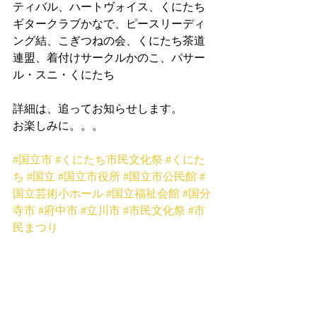
ティバル、ハートヴォイス、くにたち
ギタークラブかなで、ピースリーディ
ング結、こぎつねの会、くにたち茶道
連盟、着付けサークルかのこ、パサー
ル・スニ・くにたち
詳細は、追ってお知らせします。
お楽しみに。。。
#国立市
#くにたち市民文化祭
#くにた
ち
#国立
#国立市役所
#国立市公民館
#
国立芸術小ホール
#国立福祉会館
#国分
寺市
#府中市
#立川市
#市民文化祭
#市
民まつり