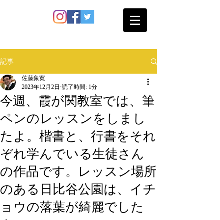
SATO SHOKAN
記事
佐藤象寛
2023年12月2日
読了時間: 1分
今週、霞が関教室では、筆
ペンのレッスンをしまし
たよ。楷書と、行書をそれ
ぞれ学んでいる生徒さん
の作品です。レッスン場所
のある日比谷公園は、イチ
ョウの落葉が綺麗でした