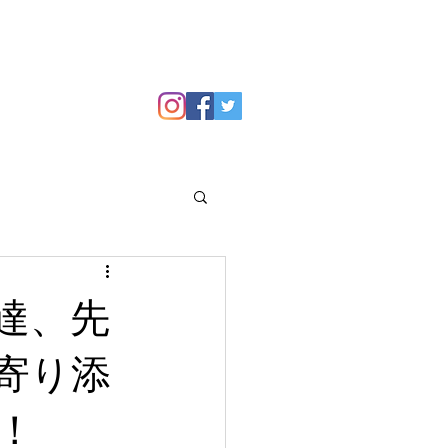
GALLERY
Blog
達、先
寄り添
！