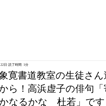
HOME
LESSON
ABOUT
月22日
読了時間: 1分
象寛書道教室の生徒さん
から！高浜虚子の俳句「
かなるかな 杜若」です