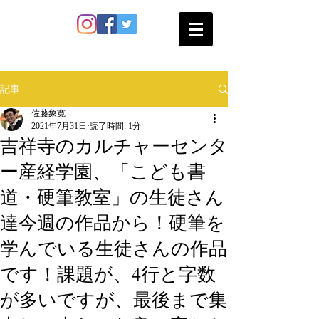
SATO SHOKAN
記事
佐藤象寛
2021年7月31日
読了時間: 1分
吉祥寺のカルチャーセンタ
ー産経学園、「こども書
道・硬筆教室」の生徒さん
達今週の作品から！硬筆を
学んでいる生徒さんの作品
です！課題が、4行と字数
が多いですが、最後まで集