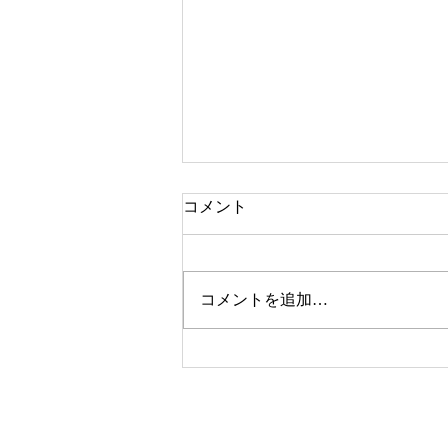
コメント
コメントを追加…
今年も総合美術展、開催しま
すので、みなさまの出品をお
待ちしています！