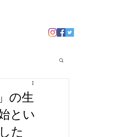
GALLERY
Blog
」の生
始とい
した