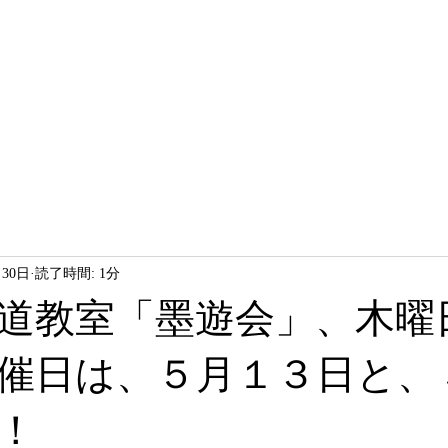
HOME
LESSON
ABOUT
月30日
読了時間: 1分
道教室「墨遊会」、木曜
催日は、５月１３日と、
！