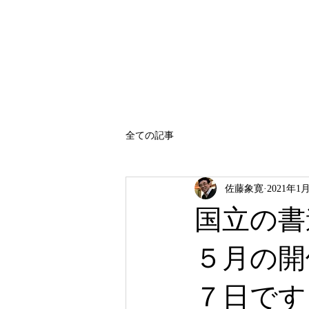
SATO SHOKAN
全ての記事
佐藤象寛
2021年1
国立の書
５月の開
７日です