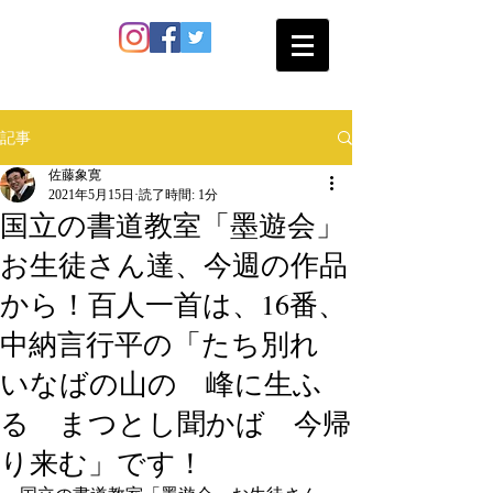
SATO SHOKAN
記事
佐藤象寛
2021年5月15日
読了時間: 1分
国立の書道教室「墨遊会」
お生徒さん達、今週の作品
から！百人一首は、16番、
中納言行平の「たち別れ
いなばの山の 峰に生ふ
る まつとし聞かば 今帰
り来む」です！