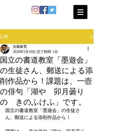
SATO SHOKAN
記事
佐藤象寛
2020年5月10日
読了時間: 1分
国立の書道教室「墨遊会」
の生徒さん、郵送による添
削作品から！課題は、一壺
の俳句「湖や 卯月曇り
の きのふけふ」です。
国立の書道教室「墨遊会」の生徒さ
ん、郵送による添削作品から！