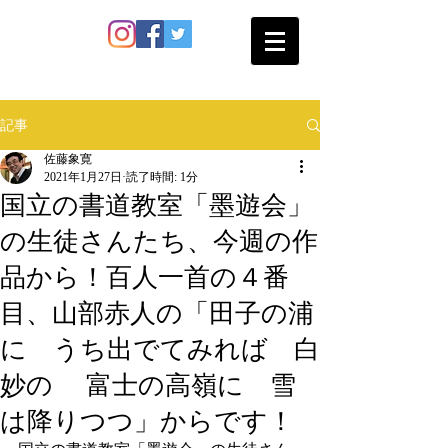
SATO SHOKAN
記事
佐藤象寛
2021年1月27日
読了時間: 1分
国立の書道教室「墨遊会」
の生徒さんたち、今週の作
品から！百人一首の４番
目、山部赤人の「田子の浦
に うち出でてみれば 白
妙の 富士の高嶺に 雪
は降りつつ」からです！