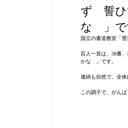
ず 誓ひ
な 」で
国立の書道教室「墨
百人一首は、38番
かな　」です。
連綿も自然で、全体
この調子で、がんば