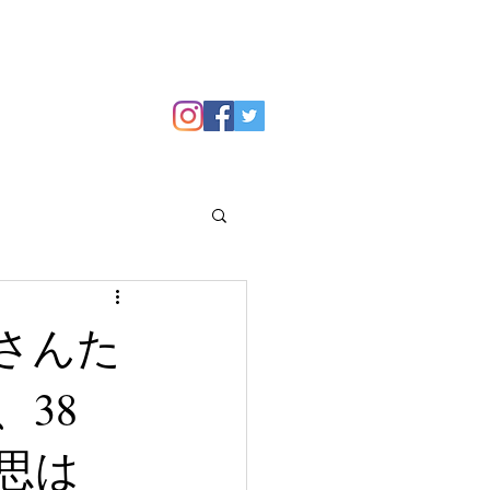
GALLERY
Blog
さんた
38
思は