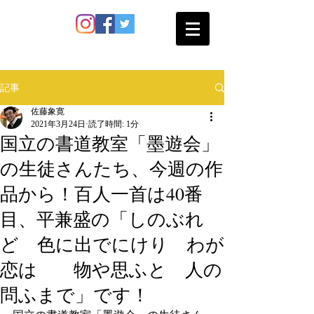
SATO SHOKAN
記事
佐藤象寛
2021年3月24日
読了時間: 1分
国立の書道教室「墨遊会」
の生徒さんたち、今週の作
品から！百人一首は40番
目、平兼盛の「しのぶれ
ど 色に出でにけり わが
恋は 物や思ふと 人の
問ふまで」です！