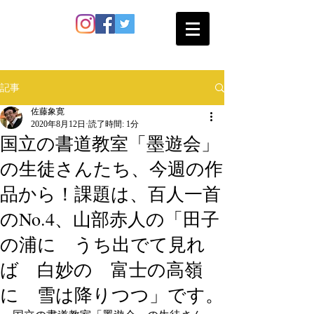
SATO SHOKAN
記事
佐藤象寛
2020年8月12日
読了時間: 1分
国立の書道教室「墨遊会」
の生徒さんたち、今週の作
品から！課題は、百人一首
のNo.4、山部赤人の「田子
の浦に うち出でて見れ
ば 白妙の 富士の高嶺
に 雪は降りつつ」です。