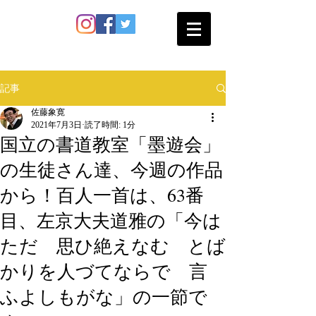
SATO SHOKAN
記事
佐藤象寛
2021年7月3日
読了時間: 1分
国立の書道教室「墨遊会」
の生徒さん達、今週の作品
から！百人一首は、63番
目、左京大夫道雅の「今は
ただ 思ひ絶えなむ とば
かりを人づてならで 言
ふよしもがな」の一節で