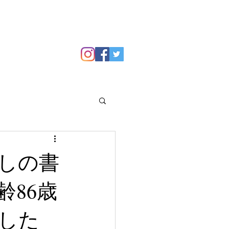
GALLERY
Blog
しの書
86歳
した