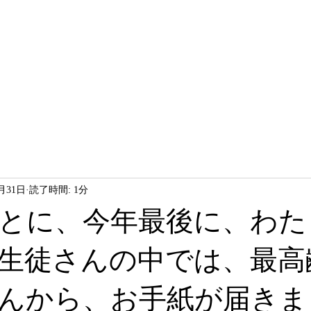
HOME
LESSON
ABOUT
2月31日
読了時間: 1分
とに、今年最後に、わた
生徒さんの中では、最高齢
んから、お手紙が届きま