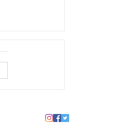
谷図書館のセミナールー
開催してます、霞ケ関教
生徒さんの作品から。