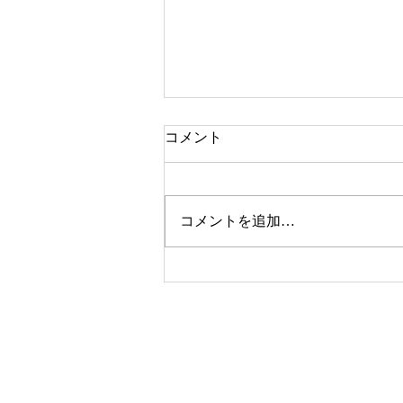
コメント
コメントを追加…
今年も総合美術展、開催しま
すので、みなさまの出品をお
待ちしています！
© 2023 by SATOSHOKAN