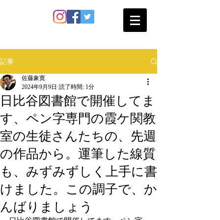
SATO SHOKAN
記事
佐藤象寛
2024年9月9日
読了時間: 1分
日比谷図書館で開催してま
す、ペン字専門の霞ケ関教
室の生徒さんたちの、先週
の作品から。運筆した線質
も、みずみずしく上手に書
けました。この調子で、か
んばりましょう