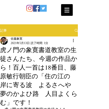
SATO SHOKAN
記事
佐藤象寛
2021年5月13日
読了時間: 1分
虎ノ門の象寛書道教室の生
徒さんたち、今週の作品か
ら！百人一首は18番目、藤
原敏行朝臣の「住の江の
岸に寄る波 よるさへや
夢のかよひ路 人目よくら
む」です！