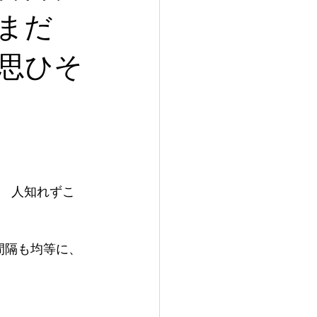
まだ
思ひそ
り　人知れずこ
間隔も均等に、