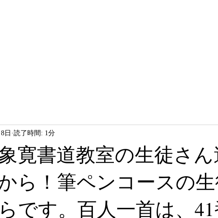
HOME
LESSON
ABOUT
月8日
読了時間: 1分
象寛書道教室の生徒さん
から！筆ペンコースの生
らです。百人一首は、41