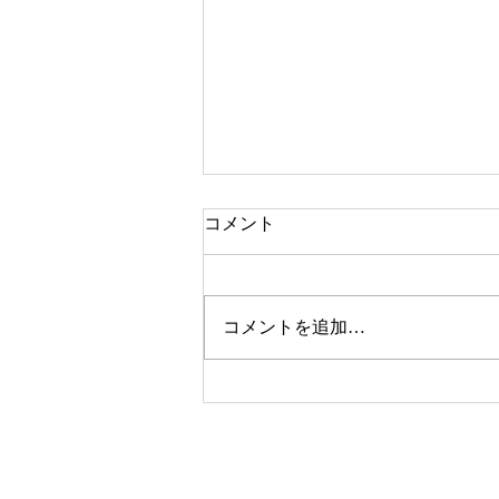
コメント
コメントを追加…
今年も総合美術展、開催しま
すので、みなさまの出品をお
待ちしています！