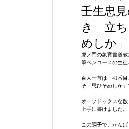
壬生忠見
き 立ち
めしか」
虎ノ門の象寛書道教
筆ペンコースの生徒
百人一首は、41番
そ　思ひそめしか」
オーソドックスな散
上手に書けました。
この調子で、がんば