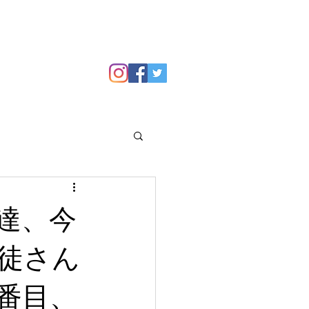
GALLERY
Blog
達、今
徒さん
番目、