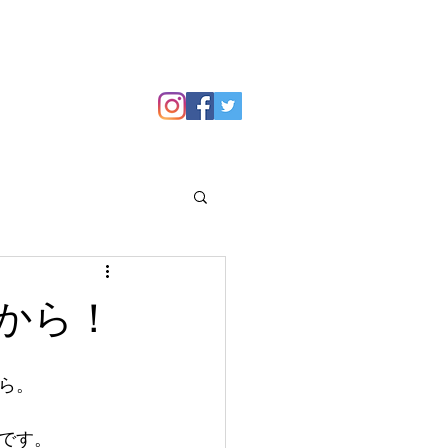
GALLERY
Blog
から！
ら。 
です。 