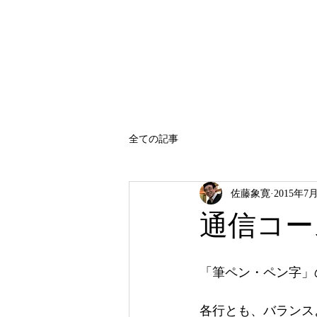
SATO SHOKAN
全ての記事
佐藤象寛
2015年7
通信コー
「筆ペン・ペン字」
各行とも、バランス