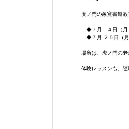
虎ノ門の象寛書道教
　◆７月　４日（月
　◆７月 ２５日（
場所は、虎ノ門の老
体験レッスンも、随