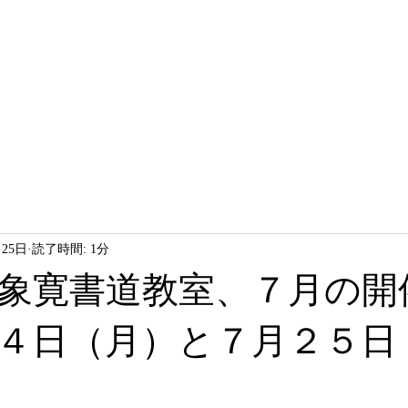
HOME
LESSON
ABOUT
月25日
読了時間: 1分
象寛書道教室、７月の開
４日（月）と７月２５日