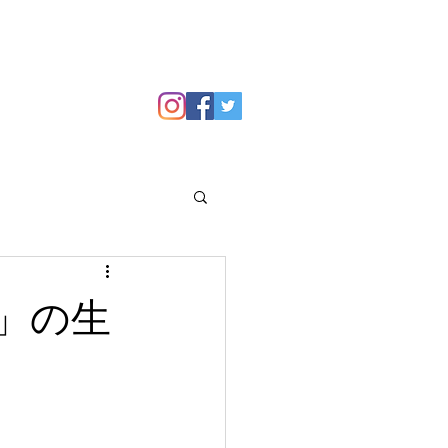
GALLERY
Blog
」の生