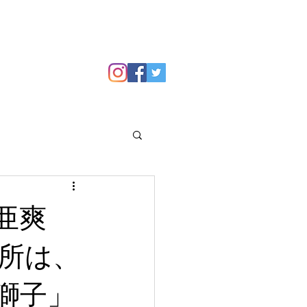
GALLERY
Blog
亜爽
所は、
獅子」