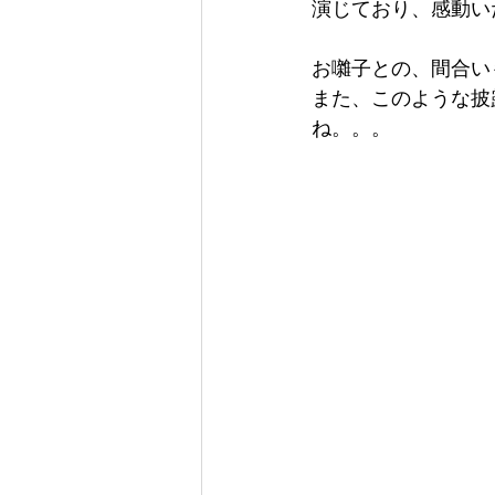
演じており、感動い
お囃子との、間合い
また、このような披
ね。。。