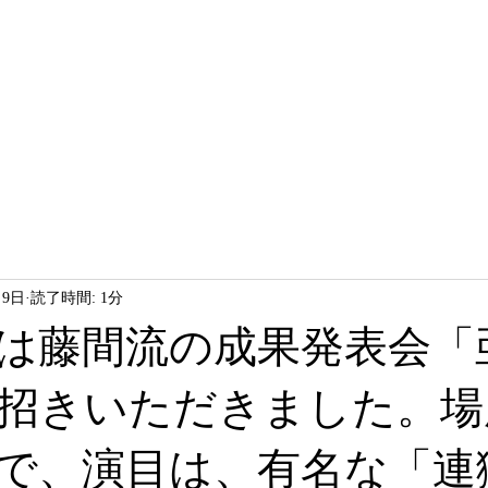
HOME
LESSON
ABOUT
月9日
読了時間: 1分
は藤間流の成果発表会「
招きいただきました。場
で、演目は、有名な「連