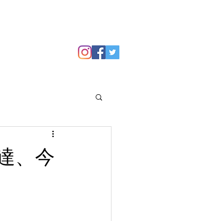
GALLERY
Blog
達、今