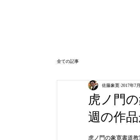
SATO SHOKAN
全ての記事
佐藤象寛
2017年7
虎ノ門の
週の作品
虎ノ門の象寛書道教