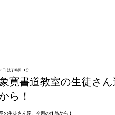
HOME
LESSON
ABOUT
月8日
読了時間: 1分
象寛書道教室の生徒さん
から！
室の生徒さん達、今週の作品から！