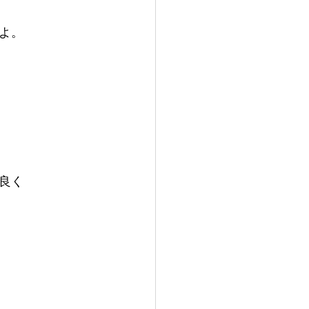
よ。
良く