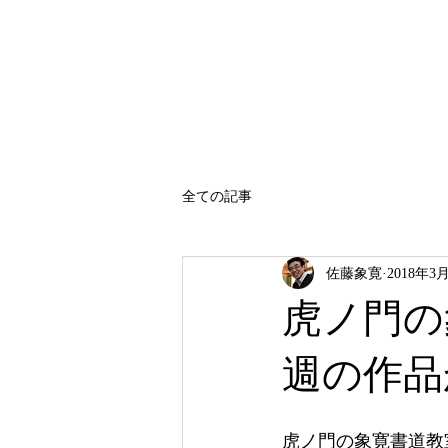
SATO SHOKAN
全ての記事
佐藤象寛
2018年3
虎ノ門の
週の作品
虎ノ門の象寛書道教