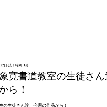
HOME
LESSON
ABOUT
月22日
読了時間: 1分
象寛書道教室の生徒さん
から！
室の生徒さん達、今週の作品から！