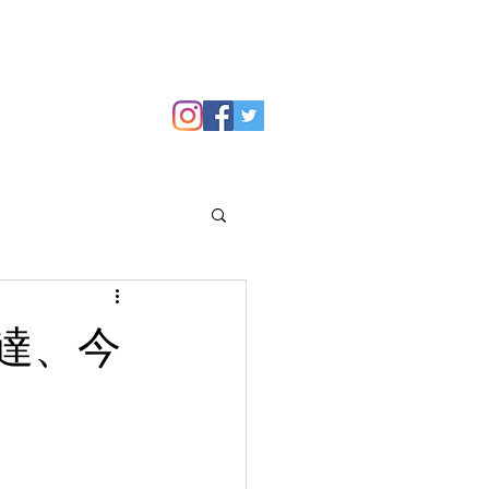
GALLERY
Blog
達、今