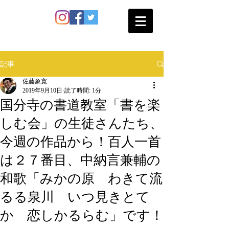
SATO SHOKAN
記事
佐藤象寛
2019年9月10日
読了時間: 1分
国分寺の書道教室「書を楽
しむ会」の生徒さんたち、
今週の作品から！百人一首
は２７番目、中納言兼輔の
和歌「みかの原 わきて流
るる泉川 いつ見きとて
か 恋しかるらむ」です！