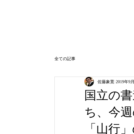
SATO SHOKAN
全ての記事
佐藤象寛
2019年9
国立の書
ち、今週
「山行」