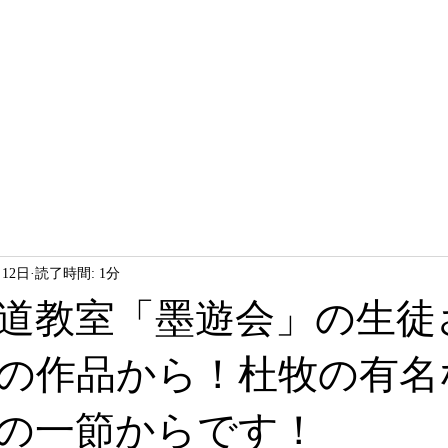
HOME
LESSON
ABOUT
月12日
読了時間: 1分
道教室「墨遊会」の生徒
の作品から！杜牧の有名
の一節からです！