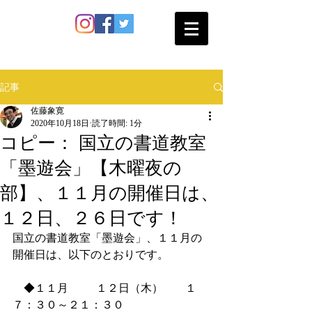
SATO SHOKAN
記事
佐藤象寛
2020年10月18日
読了時間: 1分
コピー： 国立の書道教室
「墨遊会」【木曜夜の
部】、１１月の開催日は、
１２日、２６日です！
国立の書道教室「墨遊会」、１１月の
開催日は、以下のとおりです。
　◆１１月   　   １２日（木）　　１
７：３０～２１：３０