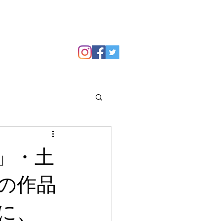
GALLERY
Blog
」・土
の作品
に、