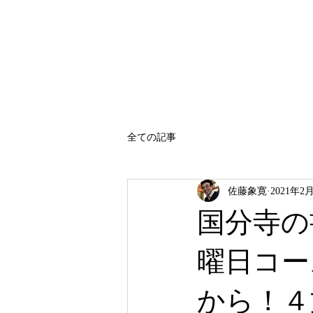
SATO SHOKAN
全ての記事
佐藤象寛
2021年2
国分寺の
曜日コー
から！４