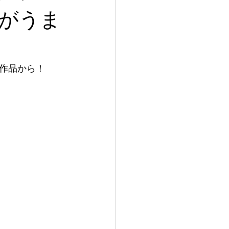
がうま
作品から！