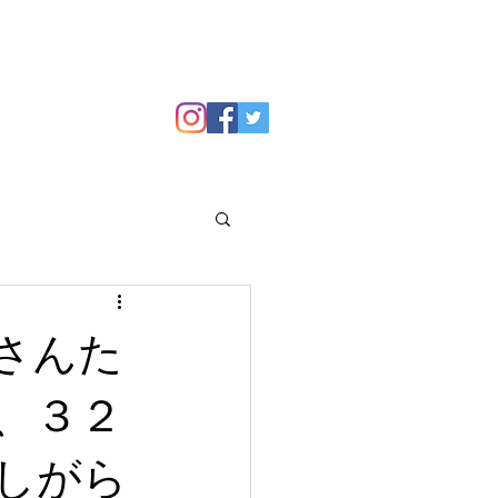
GALLERY
Blog
さんた
、３２
しがら