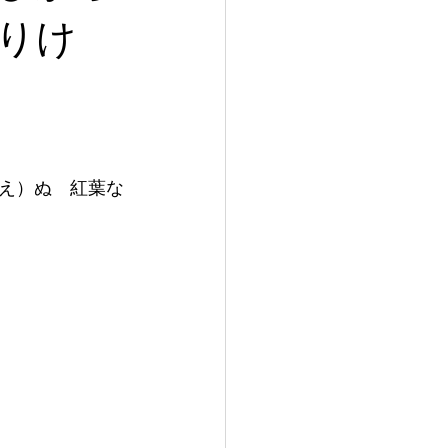
りけ
え）ぬ　紅葉な