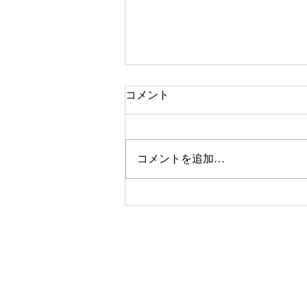
コメント
コメントを追加…
今年も総合美術展、開催しま
すので、みなさまの出品をお
待ちしています！
© 2023 by SATOSHOKAN