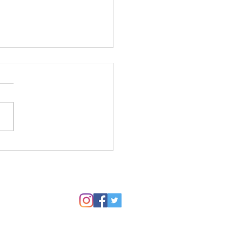
谷図書館のセミナールー
開催してます、霞ケ関教
生徒さんの作品から。