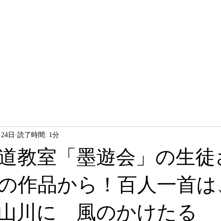
HOME
LESSON
ABOUT
月24日
読了時間: 1分
道教室「墨遊会」の生徒
の作品から！百人一首は
山川に 風のかけたる 