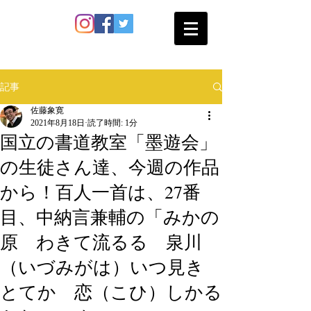
SATO SHOKAN
記事
佐藤象寛
2021年8月18日
読了時間: 1分
国立の書道教室「墨遊会」
の生徒さん達、今週の作品
から！百人一首は、27番
目、中納言兼輔の「みかの
原 わきて流るる 泉川
（いづみがは）いつ見き
とてか 恋（こひ）しかる