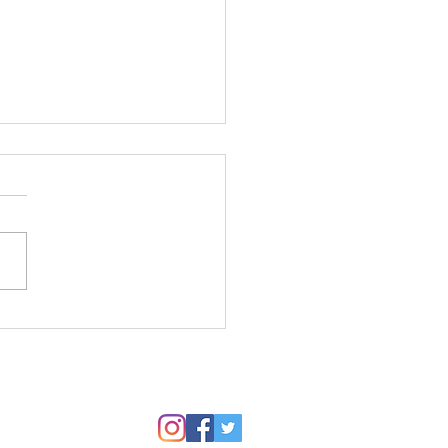
谷図書館のセミナールー
開催してます、霞ケ関教
生徒さんの作品から。