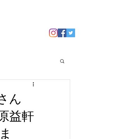
GALLERY
Blog
さん
原益軒
ま