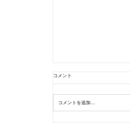
コメント
コメントを追加…
今年も総合美術展、開催しま
すので、みなさまの出品をお