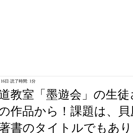
HOME
LESSON
ABOUT
月16日
読了時間: 1分
道教室「墨遊会」の生徒
の作品から！課題は、貝
著書のタイトルでもあり