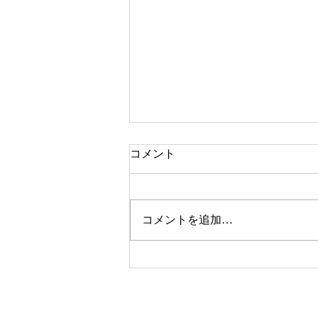
コメント
コメントを追加…
今年も総合美術展、開催しま
すので、みなさまの出品をお
待ちしています！