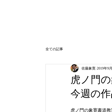
SATO SHOKAN
全ての記事
佐藤象寛
2019年9
虎ノ門の
今週の作
虎ノ門の象寛書道教