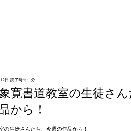
HOME
LESSON
ABOUT
月12日
読了時間: 1分
象寛書道教室の生徒さん
品から！
室の生徒さんたち、今週の作品から！