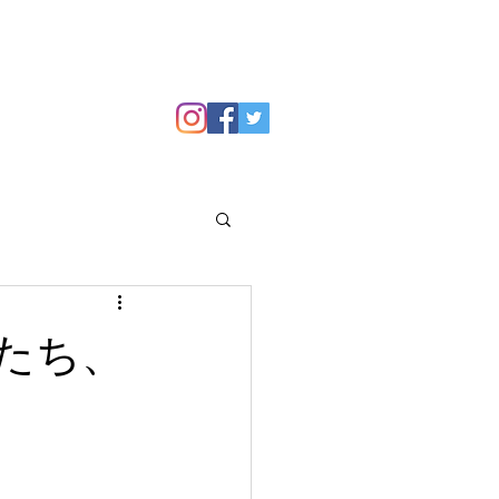
GALLERY
Blog
たち、