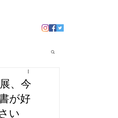
GALLERY
Blog
道展、今
書が好
さい