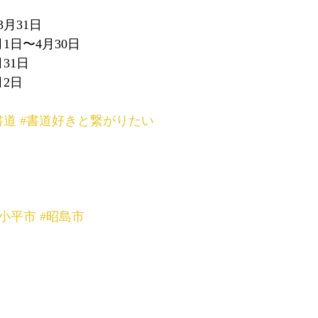
月31日
1日〜4月30日
31日
2日
書道
#書道好きと繋がりたい
#小平市
#昭島市