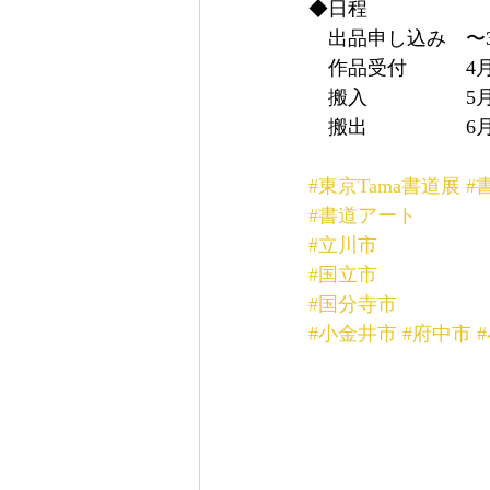
◆日程　
　出品申し込み　〜3
　作品受付　　　4月
　搬入　　　　　5月
　搬出　　　　　6月
#東京Tama書道展
#
#書道アート
#立川市
#国立市
#国分寺市
#小金井市
#府中市